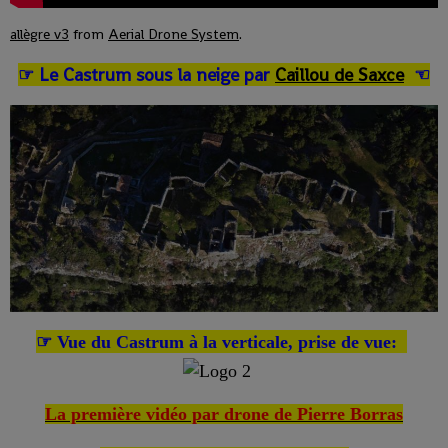
allègre v3
from
Aerial Drone System
.
Le Castrum sous la neige par
Caillou de Saxce
☞
☜
☞ Vue du Castrum à la verticale, prise de vue:
La première vidéo par drone de Pierre Borras