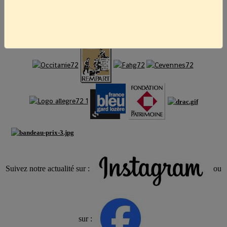
d'Or
" sont les bienvenus.
Suivez notre actualité sur :
ou
sur :